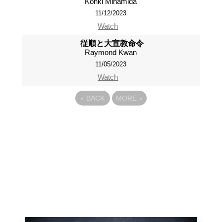
Kohki Minamida
11/12/2023
Watch
従順と大宣教命令
Raymond Kwan
11/05/2023
Watch
«
BACK
MORE
»