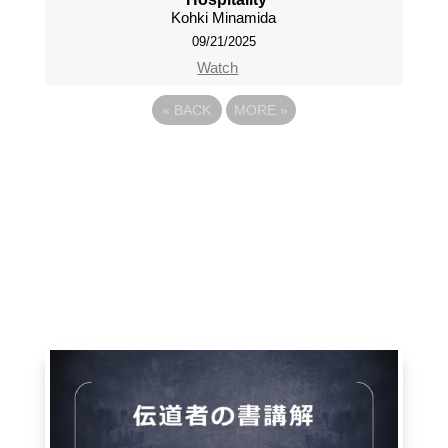
Kohki Minamida
09/21/2025
Watch
«
BACK
MORE
»