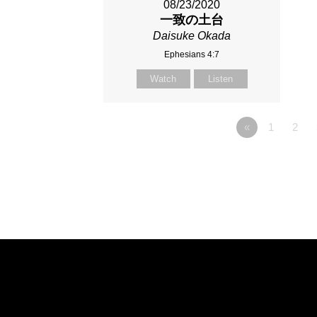
08/23/2020
一致の土台
Daisuke Okada
Ephesians 4:7
Watch
Listen
«
1
2