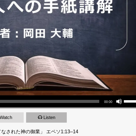
Use Up/Down Arrow keys to increase or decrea
00:00
Watch
Listen
なされた神の御業」 エペソ1:13–14