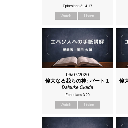
Ephesians 3:14-17
Watch
Listen
06/07/2020
偉大なる我らの神: パート１
偉
Daisuke Okada
Ephesians 3:20
Watch
Listen