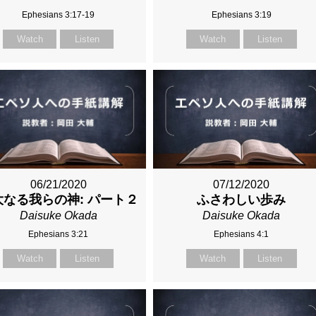
Ephesians 3:17-19
Ephesians 3:19
Watch
Listen
Watch
Listen
06/21/2020
07/12/2020
大なる我らの神: パート２
ふさわしい歩み
Daisuke Okada
Daisuke Okada
Ephesians 3:21
Ephesians 4:1
Watch
Listen
Watch
Listen