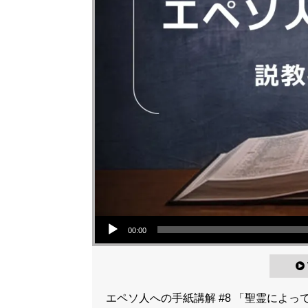
Audio Player
00:00
エペソ人への手紙講解 #8 「聖霊によって