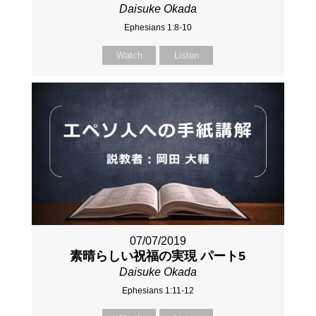
Daisuke Okada
Ephesians 1:8-10
Watch
Listen
07/07/2019
素晴らしい祝福の実現 パート5
Daisuke Okada
Ephesians 1:11-12