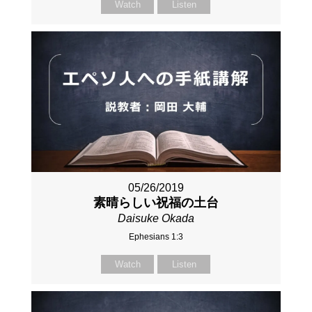
Watch
Listen
05/26/2019
素晴らしい祝福の土台
Daisuke Okada
Ephesians 1:3
Watch
Listen