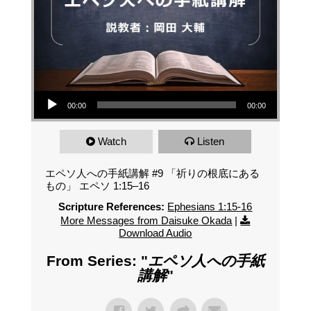
Audio Player
00:00
00:00
Watch
Listen
エペソ人への手紙講解 #9 「祈りの根底にある
もの」 エペソ 1:15–16
Scripture References:
Ephesians 1:15-16
More Messages from Daisuke Okada
|
Download Audio
From Series: "
エペソ人への手紙
講解
"