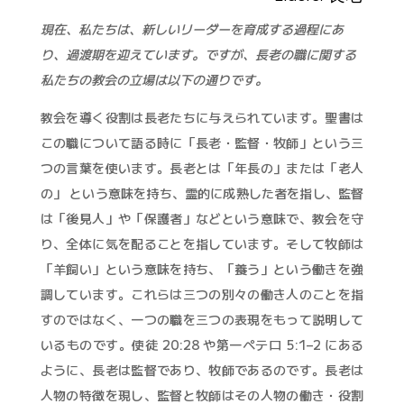
現在、私たちは、新しいリーダーを育成する過程にあ
り、過渡期を迎えています。ですが、長老の職に関する
私たちの教会の立場は以下の通りです。
教会を導く役割は長老たちに与えられています。聖書は
この職について語る時に「長老・監督・牧師」という三
つの言葉を使います。長老とは「年長の」または「老人
の」 という意味を持ち、霊的に成熟した者を指し、監督
は「後見人」や「保護者」などという意味で、教会を守
り、全体に気を配ることを指しています。そして牧師は
「羊飼い」という意味を持ち、「養う」という働きを強
調しています。これらは三つの別々の働き人のことを指
すのではなく、一つの職を三つの表現をもって説明して
いるものです。使徒 20:28 や第一ペテロ 5:1–2 にある
ように、長老は監督であり、牧師であるのです。長老は
人物の特徴を現し、監督と牧師はその人物の働き・役割