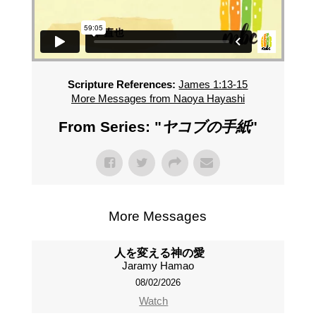
Scripture References:
James 1:13-15
More Messages from Naoya Hayashi
From Series: "
ヤコブの手紙
"
More Messages
人を変える神の愛
Jaramy Hamao
08/02/2026
Watch