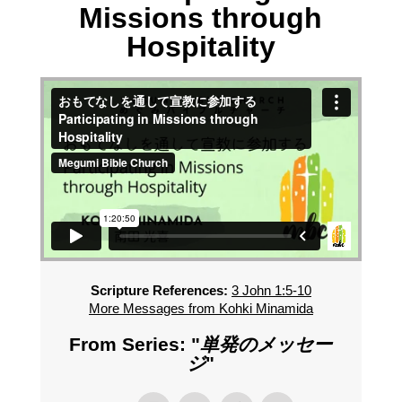
Missions through
Hospitality
Scripture References:
3 John 1:5-10
More Messages from Kohki Minamida
From Series: "
単発のメッセー
ジ
"