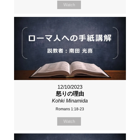
Watch
12/10/2023
怒りの理由
Kohki Minamida
Romans 1:18-23
Watch