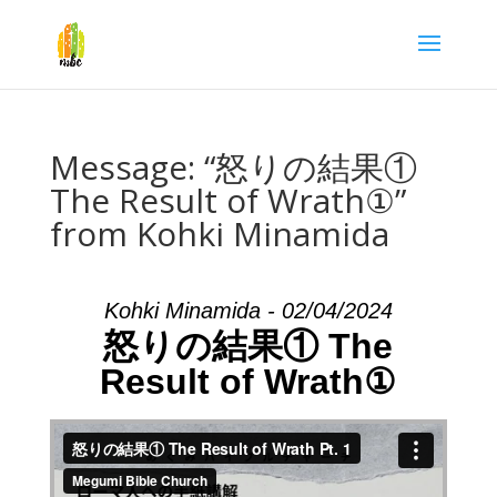
Message: “怒りの結果①
The Result of Wrath①”
from Kohki Minamida
Kohki Minamida - 02/04/2024
怒りの結果① The
Result of Wrath①