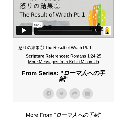
怒りの結果① The Result of Wrath Pt. 1
Scripture References:
Romans 1:24-25
More Messages from Kohki Minamida
From Series: "
ローマ人への手
紙
"
More From "
ローマ人への手紙
"