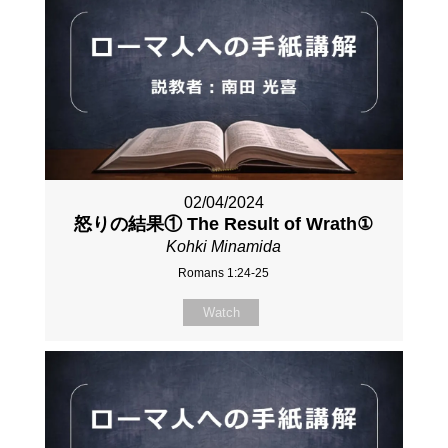
02/04/2024
怒りの結果① The Result of Wrath①
Kohki Minamida
Romans 1:24-25
Watch